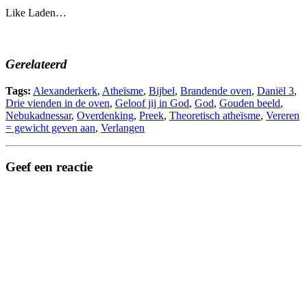
Like
Laden…
Gerelateerd
Tags:
Alexanderkerk
,
Atheïsme
,
Bijbel
,
Brandende oven
,
Daniël 3
,
Drie vienden in de oven
,
Geloof jij in God
,
God
,
Gouden beeld
,
Nebukadnessar
,
Overdenking
,
Preek
,
Theoretisch atheïsme
,
Vereren
= gewicht geven aan
,
Verlangen
Geef een reactie