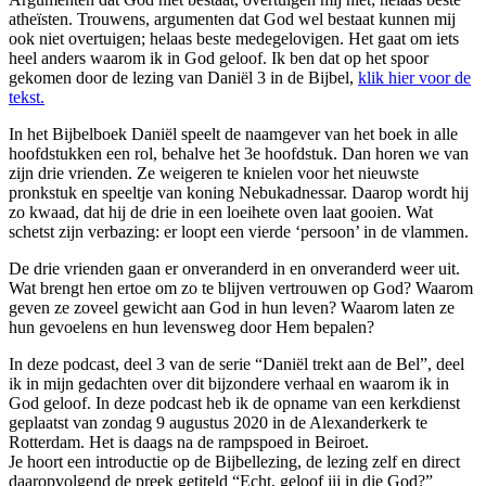
atheïsten. Trouwens, argumenten dat God wel bestaat kunnen mij
ook niet overtuigen; helaas beste medegelovigen. Het gaat om iets
heel anders waarom ik in God geloof. Ik ben dat op het spoor
gekomen door de lezing van Daniël 3 in de Bijbel,
klik hier voor de
tekst.
In het Bijbelboek Daniël speelt de naamgever van het boek in alle
hoofdstukken een rol, behalve het 3e hoofdstuk. Dan horen we van
zijn drie vrienden. Ze weigeren te knielen voor het nieuwste
pronkstuk en speeltje van koning Nebukadnessar. Daarop wordt hij
zo kwaad, dat hij de drie in een loeihete oven laat gooien. Wat
schetst zijn verbazing: er loopt een vierde ‘persoon’ in de vlammen.
De drie vrienden gaan er onveranderd in en onveranderd weer uit.
Wat brengt hen ertoe om zo te blijven vertrouwen op God? Waarom
geven ze zoveel gewicht aan God in hun leven? Waarom laten ze
hun gevoelens en hun levensweg door Hem bepalen?
In deze podcast, deel 3 van de serie “Daniël trekt aan de Bel”, deel
ik in mijn gedachten over dit bijzondere verhaal en waarom ik in
God geloof. In deze podcast heb ik de opname van een kerkdienst
geplaatst van zondag 9 augustus 2020 in de Alexanderkerk te
Rotterdam. Het is daags na de rampspoed in Beiroet.
Je hoort een introductie op de Bijbellezing, de lezing zelf en direct
daaropvolgend de preek getiteld “Echt, geloof jij in die God?”