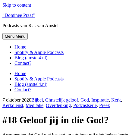
Skip to content
"Dominee Praat"
Podcasts van R.J. van Amstel
Menu
Menu
Home
Spotify & Apple Podcasts
Blog (amstel4.nl)
Contact?
Home
Spotify & Apple Podcasts
Blog (amstel4.nl)
Contact?
7 oktober 2020
Bijbel
,
Christelijk geloof
,
God
,
Inspiratie
,
Kerk
,
Kerkdienst
,
Meditatie
,
Overdenking
,
Podcastserie
,
Preek
#18 Geloof jij in die God?
Argumenten dat God niet bestaat, overtuigen mij niet; helaas beste